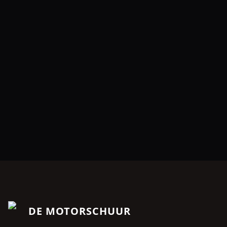
Dealer onderhouden
De Motorschuur Breda
Goeseelsstraat 35 A81
4817 MV
Breda
DE MOTORSCHUUR